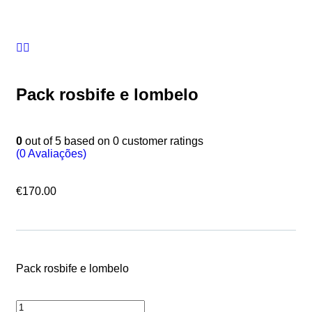
Pack rosbife e lombelo
0
out of
5
based on
0
customer ratings
(
0
Avaliações)
€
170.00
Pack rosbife e lombelo