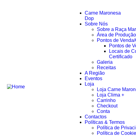
Carne Maronesa
Dop
Sobre Nós
Sobre a Raça Ma
Área de Produção
Pontos de Venda
Pontos de 
Locais de 
Certificado
Galeria
Receitas
A Região
Eventos
Loja
Loja Carne Maro
Loja Clima +
Carrinho
Checkout
Conta
Contactos
Políticas & Termos
Política de Privac
Política de Cooki