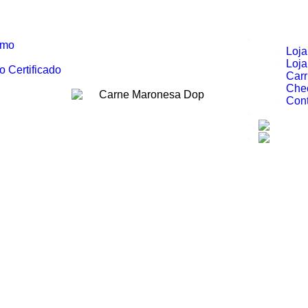
Loja
umo
Loj
Loja
 Certificado
Carr
Che
Con
Contactos