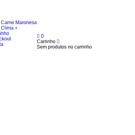
a Carne Maronesa
 Clima +
inho
0
ckout
Carrinho
ta
Sem produtos no carrinho