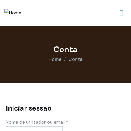
Conta
Home
Conta
Iniciar sessão
Nome de utilizador ou email
*